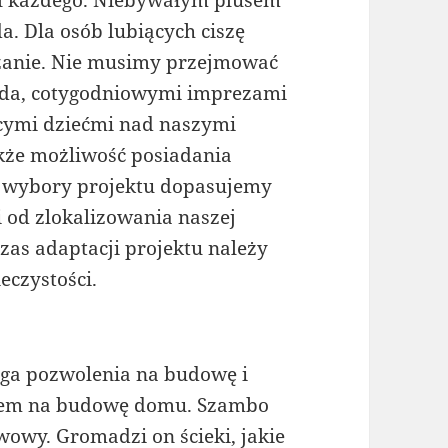
l każdego. Niebywałym plusem
a. Dla osób lubiących ciszę
ązanie. Nie musimy przejmować
ada, cotygodniowymi imprezami
ącymi dziećmi nad naszymi
kże możliwość posiadania
i wybory projektu dopasujemy
 od zlokalizowania naszej
zas adaptacji projektu należy
czystości.
a pozwolenia na budowę i
niem na budowę domu. Szambo
wowy. Gromadzi on ścieki, jakie