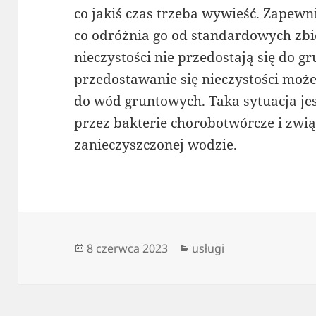
co jakiś czas trzeba wywieść. Zapewn
co odróżnia go od standardowych zbi
nieczystości nie przedostają się do g
przedostawanie się nieczystości moż
do wód gruntowych. Taka sytuacja je
przez bakterie chorobotwórcze i zwi
zanieczyszczonej wodzie.
Data
Kategorie
8 czerwca 2023
usługi
publikacji