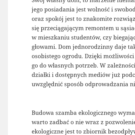
Swój własny dom, to marzenie niema
jego posiadania jest wolność i swobod
oraz spokój jest to znakomite rozwi
się przeciągającym remontem u sąsi
w mieszkaniu studentów, czy biegaj
głowami. Dom jednorodzinny daje ta
osobistego ogrodu. Dzięki możliwośc
go do własnych potrzeb. W zależności
działki i dostępnych mediów już podc
uwzględnić sposób odprowadzania nie
Budowa szamba ekologicznego wymag
warto zadbać o nie wraz z pozwole
ekologiczne jest to zbiornik bezodpły