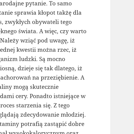
arodajne pytanie. To samo
tanie sprawia kłopot takżę dla
s, zwykłych obywateli tego
ęknego świata. A więc, czy warto
Należy wziąć pod uwagę, iż
jednej kwestii można rzec, iż
ganizm ludzki. Są mocno
ną, dzieje się tak dlatego, iż
zachorowań na przeziębienie. A
aliny mogą skutecznie
dami cery. Ponadto istniejące w
ces starzenia się. Z tego
glądają zdecydowanie młodziej.
witaminy potrafią zastąpić dobre
ychał wysokokalorycznym oraz