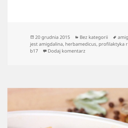
Data
Kategorie
Tagi
20 grudnia 2015
Bez kategorii
amig
publikacji
jest amigdalina
,
herbamedicus
,
profilaktyka 
do Witamina B17 po
b17
Dodaj komentarz