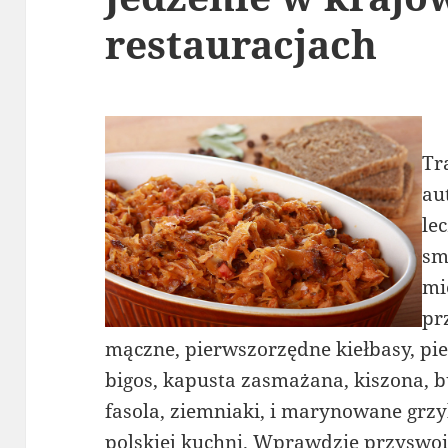
restauracjach
Tr
au
lec
sm
mi
pr
mączne, pierwszorzędne kiełbasy, pi
bigos, kapusta zasmażana, kiszona, 
fasola, ziemniaki, i marynowane grzy
polskiej kuchni. Wprawdzie przyswo