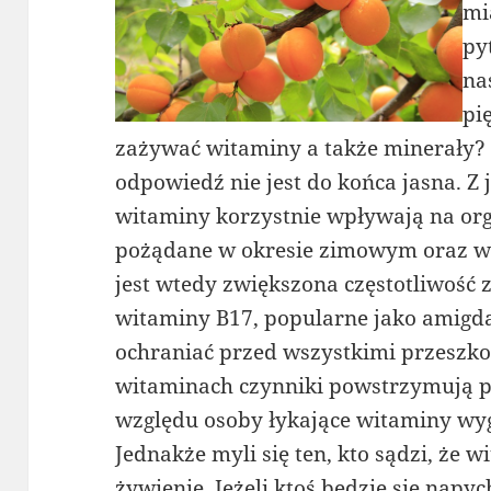
mi
py
na
pi
zażywać witaminy a także minerały? 
odpowiedź nie jest do końca jasna. Z 
witaminy korzystnie wpływają na or
pożądane w okresie zimowym oraz wios
jest wtedy zwiększona częstotliwość 
witaminy B17, popularne jako amigd
ochraniać przed wszystkimi przeszko
witaminach czynniki powstrzymują pro
względu osoby łykające witaminy wy
Jednakże myli się ten, kto sądzi, że 
żywienie. Jeżeli ktoś będzie się nap