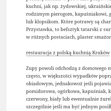
kuchni, jak np. żydowskiej, ukraińskie
rodzimym pierogom, kapuśniakowi,
lub klopsikom. Które potrawy są cha
Przystawka, to befsztyk tatarski z s
w różnych postaciach, plaster smażo
restauracja z polską kuchnią Kraków
Zupy powoli odchodzą z domowego men
często, w większości wypadków popr
obiadowym, jednakowoż jeśli pojawiają 
pomidorowa, ogórkowa, kapuśniak, k
czerwony, biały lub ewentualnie żurek
szczególnie jeśli ma być jednym pos