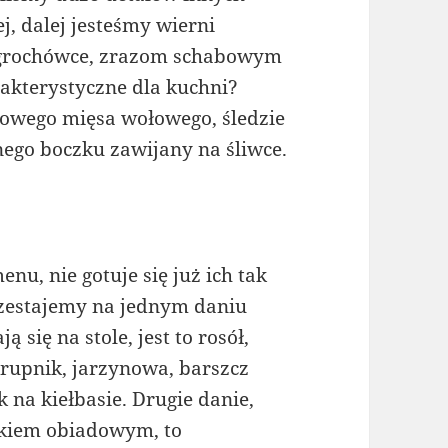
j, dalej jesteśmy wierni
 grochówce, zrazom schabowym
rakterystyczne dla kuchni?
urowego mięsa wołowego, śledzie
nego boczku zawijany na śliwce.
u, nie gotuje się już ich tak
zestajemy na jednym daniu
się na stole, jest to rosół,
rupnik, jarzynowa, barszcz
 na kiełbasie. Drugie danie,
iłkiem obiadowym, to