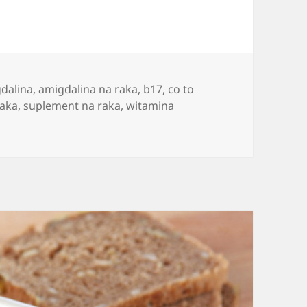
dalina
,
amigdalina na raka
,
b17
,
co to
raka
,
suplement na raka
,
witamina
wszechnie znana jako amigdalina